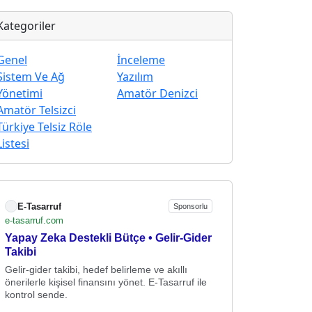
Kategoriler
Genel
İnceleme
Sistem Ve Ağ
Yazılım
Yönetimi
Amatör Denizci
Amatör Telsizci
Türkiye Telsiz Röle
Listesi
E-Tasarruf
Sponsorlu
e-tasarruf.com
Yapay Zeka Destekli Bütçe • Gelir-Gider
Takibi
Gelir-gider takibi, hedef belirleme ve akıllı
önerilerle kişisel finansını yönet. E-Tasarruf ile
kontrol sende.