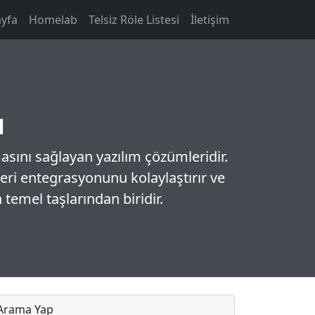
yfa
Homelab
Telsiz Röle Listesi
İletişim
u
asını sağlayan yazılım çözümleridir.
 veri entegrasyonunu kolaylaştırır ve
 temel taşlarından biridir.
Arama Yap