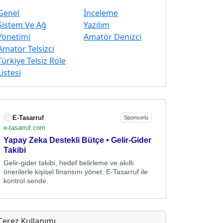
Genel
İnceleme
Sistem Ve Ağ
Yazılım
Yönetimi
Amatör Denizci
Amatör Telsizci
Türkiye Telsiz Röle
Listesi
E-Tasarruf
Sponsorlu
e-tasarruf.com
Yapay Zeka Destekli Bütçe • Gelir-Gider
Takibi
Gelir-gider takibi, hedef belirleme ve akıllı
önerilerle kişisel finansını yönet. E-Tasarruf ile
kontrol sende.
Çerez Kullanımı