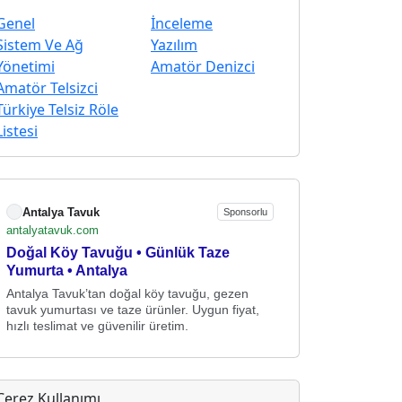
Genel
İnceleme
Sistem Ve Ağ
Yazılım
Yönetimi
Amatör Denizci
Amatör Telsizci
Türkiye Telsiz Röle
Listesi
Antalya Tavuk
Sponsorlu
antalyatavuk.com
Doğal Köy Tavuğu • Günlük Taze
Yumurta • Antalya
Antalya Tavuk’tan doğal köy tavuğu, gezen
tavuk yumurtası ve taze ürünler. Uygun fiyat,
hızlı teslimat ve güvenilir üretim.
Çerez Kullanımı