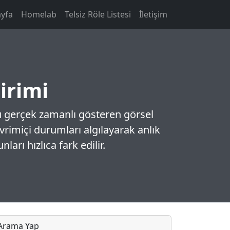
yfa
Homelab
Telsiz Röle Listesi
İletişim
irimi
u gerçek zamanlı gösteren görsel
evrimiçi durumları algılayarak anlık
ları hızlıca fark edilir.
Arama Yap