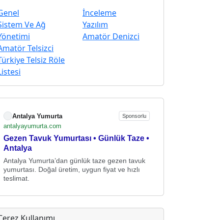
Genel
İnceleme
Sistem Ve Ağ
Yazılım
Yönetimi
Amatör Denizci
Amatör Telsizci
Türkiye Telsiz Röle
Listesi
Antalya Yumurta
Sponsorlu
antalyayumurta.com
Gezen Tavuk Yumurtası • Günlük Taze •
Antalya
Antalya Yumurta’dan günlük taze gezen tavuk
yumurtası. Doğal üretim, uygun fiyat ve hızlı
teslimat.
Çerez Kullanımı