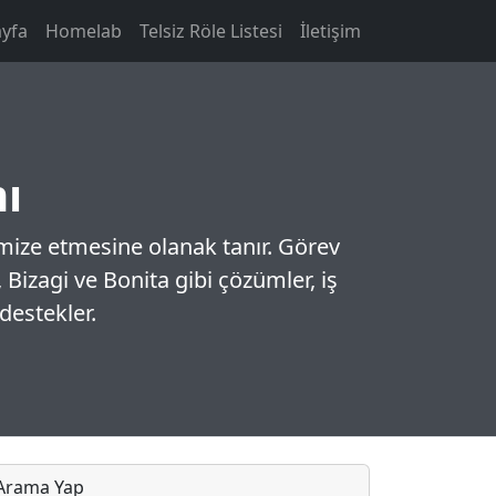
yfa
Homelab
Telsiz Röle Listesi
İletişim
mı
timize etmesine olanak tanır. Görev
, Bizagi ve Bonita gibi çözümler, iş
destekler.
Arama Yap