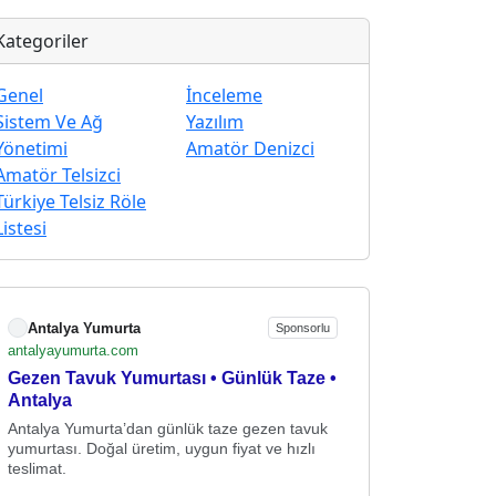
Kategoriler
Genel
İnceleme
Sistem Ve Ağ
Yazılım
Yönetimi
Amatör Denizci
Amatör Telsizci
Türkiye Telsiz Röle
Listesi
Antalya Yumurta
Sponsorlu
antalyayumurta.com
Gezen Tavuk Yumurtası • Günlük Taze •
Antalya
Antalya Yumurta’dan günlük taze gezen tavuk
yumurtası. Doğal üretim, uygun fiyat ve hızlı
teslimat.