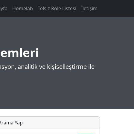
yfa
Homelab
Telsiz Röle Listesi
İletişim
temleri
syon, analitik ve kişiselleştirme ile
Arama Yap