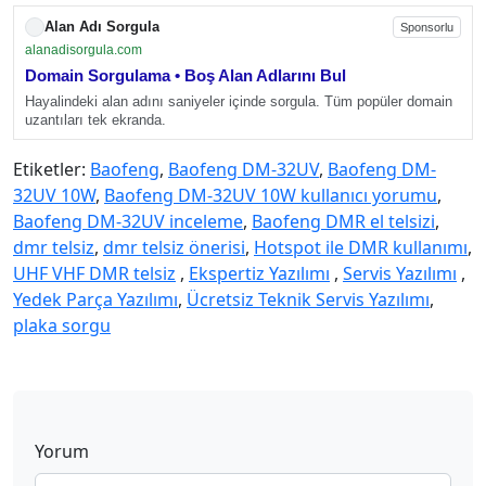
Alan Adı Sorgula
Sponsorlu
alanadisorgula.com
Domain Sorgulama • Boş Alan Adlarını Bul
Hayalindeki alan adını saniyeler içinde sorgula. Tüm popüler domain
uzantıları tek ekranda.
Etiketler:
Baofeng
,
Baofeng DM-32UV
,
Baofeng DM-
32UV 10W
,
Baofeng DM-32UV 10W kullanıcı yorumu
,
Baofeng DM-32UV inceleme
,
Baofeng DMR el telsizi
,
dmr telsiz
,
dmr telsiz önerisi
,
Hotspot ile DMR kullanımı
,
UHF VHF DMR telsiz
,
Ekspertiz Yazılımı
,
Servis Yazılımı
,
Yedek Parça Yazılımı
,
Ücretsiz Teknik Servis Yazılımı
,
plaka sorgu
Yorum