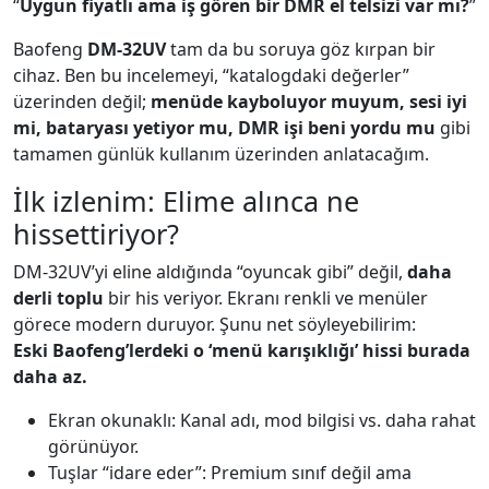
“
Uygun fiyatlı ama iş gören bir DMR el telsizi var mı?
”
Baofeng
DM-32UV
tam da bu soruya göz kırpan bir
cihaz. Ben bu incelemeyi, “katalogdaki değerler”
üzerinden değil;
menüde kayboluyor muyum, sesi iyi
mi, bataryası yetiyor mu, DMR işi beni yordu mu
gibi
tamamen günlük kullanım üzerinden anlatacağım.
İlk izlenim: Elime alınca ne
hissettiriyor?
DM-32UV’yi eline aldığında “oyuncak gibi” değil,
daha
derli toplu
bir his veriyor. Ekranı renkli ve menüler
görece modern duruyor. Şunu net söyleyebilirim:
Eski Baofeng’lerdeki o ‘menü karışıklığı’ hissi burada
daha az.
Ekran okunaklı: Kanal adı, mod bilgisi vs. daha rahat
görünüyor.
Tuşlar “idare eder”: Premium sınıf değil ama