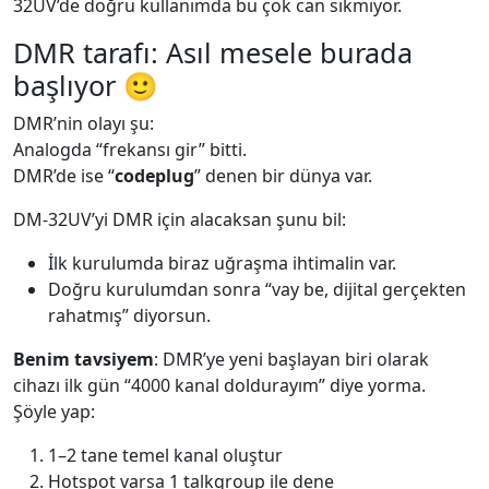
32UV’de doğru kullanımda bu çok can sıkmıyor.
DMR tarafı: Asıl mesele burada
başlıyor 🙂
DMR’nin olayı şu:
Analogda “frekansı gir” bitti.
DMR’de ise “
codeplug
” denen bir dünya var.
DM-32UV’yi DMR için alacaksan şunu bil:
İlk kurulumda biraz uğraşma ihtimalin var.
Doğru kurulumdan sonra “vay be, dijital gerçekten
rahatmış” diyorsun.
Benim tavsiyem
: DMR’ye yeni başlayan biri olarak
cihazı ilk gün “4000 kanal doldurayım” diye yorma.
Şöyle yap:
1–2 tane temel kanal oluştur
Hotspot varsa 1 talkgroup ile dene