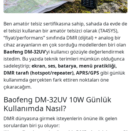
Ben amatör telsiz sertifikasına sahip, sahada da evde de
el telsizi kullanan bir amatör telsizci olarak (TA4SYS),
“fiyat/performans” sınıfında DMR (dijital) + analog bir
cihaz arayanların en çok sorduğu modellerden biri olan
Baofeng DM-32UV
’yi kullanıcı gözüyle değerlendirmek
istedim. Bu yazıda teknik terimleri mümkün olduğunca
sadeleştirip;
ekran, ses, batarya, menü pratikliği,
DMR tarafı (hotspot/repeater), APRS/GPS
gibi günlük
kullanımda gerçekten fark ettiren noktaları öne
çıkaracağım.
Baofeng DM-32UV 10W Günlük
Kullanımda Nasıl?
DMR dünyasına girmek isteyenlerin önüne ilk gelen
sorulardan biri şu oluyor: