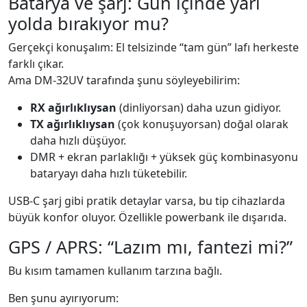
Batarya ve şarj: Gün içinde yarı
yolda bırakıyor mu?
Gerçekçi konuşalım: El telsizinde “tam gün” lafı herkeste
farklı çıkar.
Ama DM-32UV tarafında şunu söyleyebilirim:
RX ağırlıklıysan
(dinliyorsan) daha uzun gidiyor.
TX ağırlıklıysan
(çok konuşuyorsan) doğal olarak
daha hızlı düşüyor.
DMR + ekran parlaklığı + yüksek güç kombinasyonu
bataryayı daha hızlı tüketebilir.
USB-C şarj gibi pratik detaylar varsa, bu tip cihazlarda
büyük konfor oluyor. Özellikle powerbank ile dışarıda.
GPS / APRS: “Lazım mı, fantezi mi?”
Bu kısım tamamen kullanım tarzına bağlı.
Ben şunu ayırıyorum: