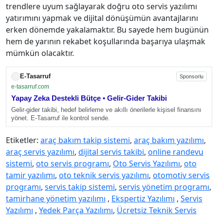
trendlere uyum sağlayarak doğru oto servis yazılımı
yatırımını yapmak ve dijital dönüşümün avantajlarını
erken dönemde yakalamaktır. Bu sayede hem bugünün
hem de yarının rekabet koşullarında başarıya ulaşmak
mümkün olacaktır.
E-Tasarruf
Sponsorlu
e-tasarruf.com
Yapay Zeka Destekli Bütçe • Gelir-Gider Takibi
Gelir-gider takibi, hedef belirleme ve akıllı önerilerle kişisel finansını
yönet. E-Tasarruf ile kontrol sende.
Etiketler:
araç bakım takip sistemi
,
araç bakım yazılımı
,
araç servis yazılımı
,
dijital servis takibi
,
online randevu
sistemi
,
oto servis programı
,
Oto Servis Yazılımı
,
oto
tamir yazılımı
,
oto teknik servis yazılımı
,
otomotiv servis
programı
,
servis takip sistemi
,
servis yönetim programı
,
tamirhane yönetim yazılımı
,
Ekspertiz Yazılımı
,
Servis
Yazılımı
,
Yedek Parça Yazılımı
,
Ücretsiz Teknik Servis