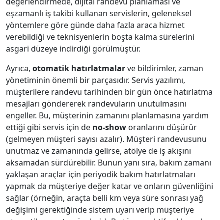
değerlendirmede, dijital randevu planlaması ve
eşzamanlı iş takibi kullanan servislerin, geleneksel
yöntemlere göre günde daha fazla araca hizmet
verebildiği ve teknisyenlerin boşta kalma sürelerini
asgari düzeye indirdiği görülmüştür.
Ayrıca,
otomatik hatırlatmalar
ve bildirimler, zaman
yönetiminin önemli bir parçasıdır. Servis yazılımı,
müşterilere randevu tarihinden bir gün önce hatırlatma
mesajları göndererek randevuların unutulmasını
engeller. Bu, müşterinin zamanını planlamasına yardım
ettiği gibi servis için de
no-show
oranlarını düşürür
(gelmeyen müşteri sayısı azalır). Müşteri randevusunu
unutmaz ve zamanında gelirse, atölye de iş akışını
aksamadan sürdürebilir. Bunun yanı sıra, bakım zamanı
yaklaşan araçlar için periyodik bakım hatırlatmaları
yapmak da müşteriye değer katar ve onların güvenliğini
sağlar (örneğin, araçta belli km veya süre sonrası yağ
değişimi gerektiğinde sistem uyarı verip müşteriye