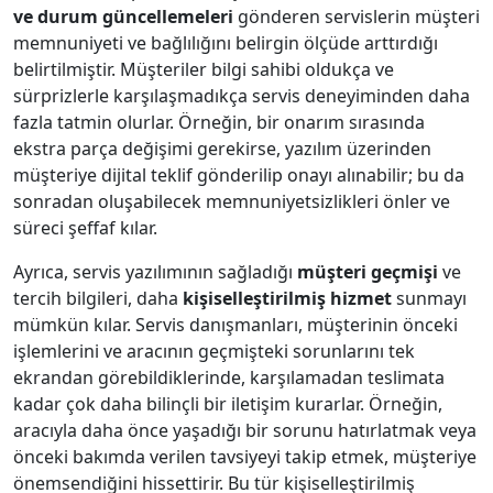
ve durum güncellemeleri
gönderen servislerin müşteri
memnuniyeti ve bağlılığını belirgin ölçüde arttırdığı
belirtilmiştir. Müşteriler bilgi sahibi oldukça ve
sürprizlerle karşılaşmadıkça servis deneyiminden daha
fazla tatmin olurlar. Örneğin, bir onarım sırasında
ekstra parça değişimi gerekirse, yazılım üzerinden
müşteriye dijital teklif gönderilip onayı alınabilir; bu da
sonradan oluşabilecek memnuniyetsizlikleri önler ve
süreci şeffaf kılar.
Ayrıca, servis yazılımının sağladığı
müşteri geçmişi
ve
tercih bilgileri, daha
kişiselleştirilmiş hizmet
sunmayı
mümkün kılar. Servis danışmanları, müşterinin önceki
işlemlerini ve aracının geçmişteki sorunlarını tek
ekrandan görebildiklerinde, karşılamadan teslimata
kadar çok daha bilinçli bir iletişim kurarlar. Örneğin,
aracıyla daha önce yaşadığı bir sorunu hatırlatmak veya
önceki bakımda verilen tavsiyeyi takip etmek, müşteriye
önemsendiğini hissettirir. Bu tür kişiselleştirilmiş