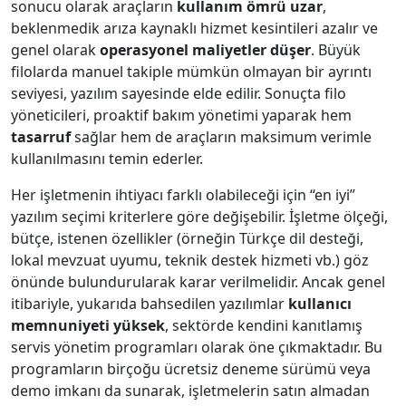
sonucu olarak araçların
kullanım ömrü uzar
,
beklenmedik arıza kaynaklı hizmet kesintileri azalır ve
genel olarak
operasyonel maliyetler düşer
. Büyük
filolarda manuel takiple mümkün olmayan bir ayrıntı
seviyesi, yazılım sayesinde elde edilir. Sonuçta filo
yöneticileri, proaktif bakım yönetimi yaparak hem
tasarruf
sağlar hem de araçların maksimum verimle
kullanılmasını temin ederler.
Her işletmenin ihtiyacı farklı olabileceği için “en iyi”
yazılım seçimi kriterlere göre değişebilir. İşletme ölçeği,
bütçe, istenen özellikler (örneğin Türkçe dil desteği,
lokal mevzuat uyumu, teknik destek hizmeti vb.) göz
önünde bulundurularak karar verilmelidir. Ancak genel
itibariyle, yukarıda bahsedilen yazılımlar
kullanıcı
memnuniyeti yüksek
, sektörde kendini kanıtlamış
servis yönetim programları olarak öne çıkmaktadır. Bu
programların birçoğu ücretsiz deneme sürümü veya
demo imkanı da sunarak, işletmelerin satın almadan