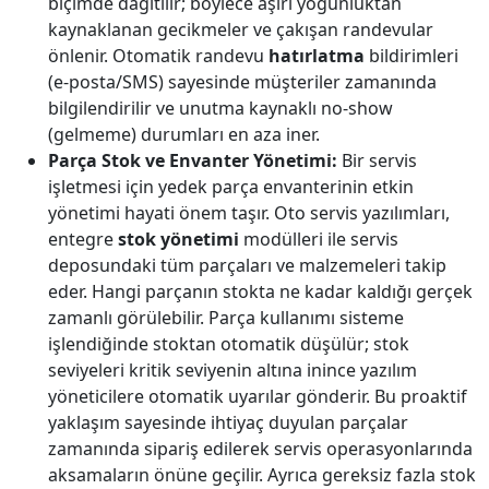
biçimde dağıtılır; böylece aşırı yoğunluktan
kaynaklanan gecikmeler ve çakışan randevular
önlenir. Otomatik randevu
hatırlatma
bildirimleri
(e-posta/SMS) sayesinde müşteriler zamanında
bilgilendirilir ve unutma kaynaklı no-show
(gelmeme) durumları en aza iner.
Parça Stok ve Envanter Yönetimi:
Bir servis
işletmesi için yedek parça envanterinin etkin
yönetimi hayati önem taşır. Oto servis yazılımları,
entegre
stok yönetimi
modülleri ile servis
deposundaki tüm parçaları ve malzemeleri takip
eder. Hangi parçanın stokta ne kadar kaldığı gerçek
zamanlı görülebilir. Parça kullanımı sisteme
işlendiğinde stoktan otomatik düşülür; stok
seviyeleri kritik seviyenin altına inince yazılım
yöneticilere otomatik uyarılar gönderir. Bu proaktif
yaklaşım sayesinde ihtiyaç duyulan parçalar
zamanında sipariş edilerek servis operasyonlarında
aksamaların önüne geçilir. Ayrıca gereksiz fazla stok