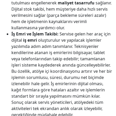
tutulması engellenerek
maliyet tasarrufu
sağlanır.
Dijital stok takibi, hem müşteriye daha hızlı servis
verilmesini sağlar (parça bekleme süreleri azalır)
hem de işletmenin kaynaklarını verimli
kullanmasına yardımcı olur.
İş Emri ve İşlem Takibi:
Servise gelen her araç için
dijital
iş emri
oluşturulur ve yapılacak işlemler
yazılımda adım adım tanımlanır. Teknisyenler
kendilerine atanan iş emirlerini bilgisayar, tablet
veya telefonlarından takip edebilir; tamamlanan
işleri sisteme kaydederek anında güncelleyebilirler.
Bu özellik, atölye içi koordinasyonu artırır ve her bir
işlemin sorumlusu, süresi, durumu net biçimde
izlenebilir hale gelir. İş emirlerinin dijital olması,
kağıt formlara göre hataları azaltır ve işlemlerin
standart bir sırayla yapılmasını mümkün kılar.
Sonuç olarak servis yöneticileri, atölyedeki tüm
aktiviteleri tek ekrandan anlık olarak izleyebilir,
gerektiğinde müdahale edebilir.