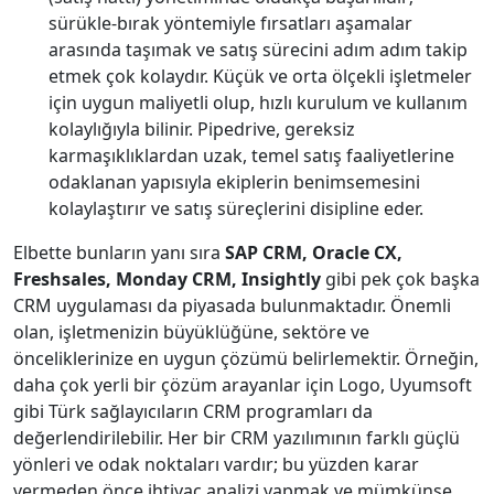
sürükle-bırak yöntemiyle fırsatları aşamalar
arasında taşımak ve satış sürecini adım adım takip
etmek çok kolaydır. Küçük ve orta ölçekli işletmeler
için uygun maliyetli olup, hızlı kurulum ve kullanım
kolaylığıyla bilinir. Pipedrive, gereksiz
karmaşıklıklardan uzak, temel satış faaliyetlerine
odaklanan yapısıyla ekiplerin benimsemesini
kolaylaştırır ve satış süreçlerini disipline eder.
Elbette bunların yanı sıra
SAP CRM, Oracle CX,
Freshsales, Monday CRM, Insightly
gibi pek çok başka
CRM uygulaması da piyasada bulunmaktadır. Önemli
olan, işletmenizin büyüklüğüne, sektöre ve
önceliklerinize en uygun çözümü belirlemektir. Örneğin,
daha çok yerli bir çözüm arayanlar için Logo, Uyumsoft
gibi Türk sağlayıcıların CRM programları da
değerlendirilebilir. Her bir CRM yazılımının farklı güçlü
yönleri ve odak noktaları vardır; bu yüzden karar
vermeden önce ihtiyaç analizi yapmak ve mümkünse