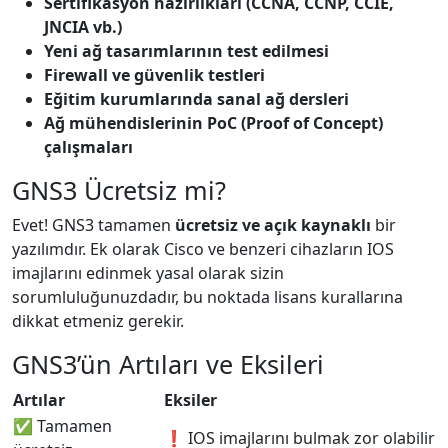
Sertifikasyon hazırlıkları (CCNA, CCNP, CCIE,
JNCIA vb.)
Yeni ağ tasarımlarının test edilmesi
Firewall ve güvenlik testleri
Eğitim kurumlarında sanal ağ dersleri
Ağ mühendislerinin PoC (Proof of Concept)
çalışmaları
GNS3 Ücretsiz mi?
Evet! GNS3 tamamen
ücretsiz ve açık kaynaklı
bir
yazılımdır. Ek olarak Cisco ve benzeri cihazların IOS
imajlarını edinmek yasal olarak sizin
sorumluluğunuzdadır, bu noktada lisans kurallarına
dikkat etmeniz gerekir.
GNS3’ün Artıları ve Eksileri
Artılar
Eksiler
✅ Tamamen
❗ IOS imajlarını bulmak zor olabilir