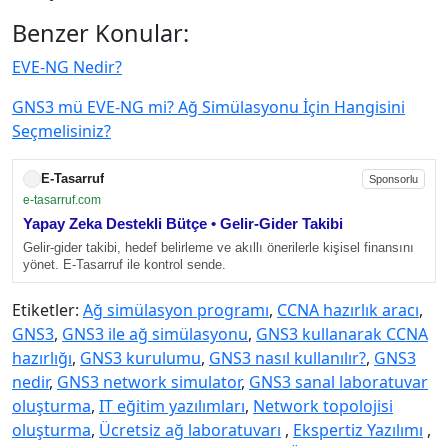
Benzer Konular:
EVE-NG Nedir?
GNS3 mü EVE-NG mi? Ağ Simülasyonu İçin Hangisini
Seçmelisiniz?
E-Tasarruf
Sponsorlu
e-tasarruf.com
Yapay Zeka Destekli Bütçe • Gelir-Gider Takibi
Gelir-gider takibi, hedef belirleme ve akıllı önerilerle kişisel finansını
yönet. E-Tasarruf ile kontrol sende.
Etiketler:
Ağ simülasyon programı
,
CCNA hazırlık aracı
,
GNS3
,
GNS3 ile ağ simülasyonu
,
GNS3 kullanarak CCNA
hazırlığı
,
GNS3 kurulumu
,
GNS3 nasıl kullanılır?
,
GNS3
nedir
,
GNS3 network simulator
,
GNS3 sanal laboratuvar
oluşturma
,
IT eğitim yazılımları
,
Network topolojisi
oluşturma
,
Ücretsiz ağ laboratuvarı
,
Ekspertiz Yazılımı
,